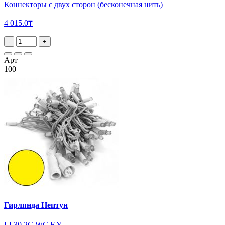
Коннекторы с двух сторон (бесконечная нить)
4 015.0₸
-
+
Арт+
100
Гирлянда Нептун
LI 30 2C WC F Y