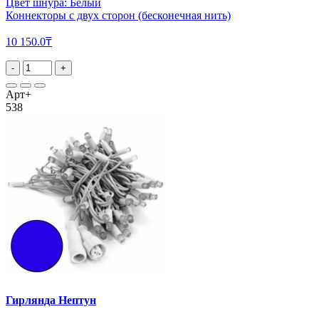
Цвет шнура: Белый
Коннекторы с двух сторон (бесконечная нить)
10 150.0₸
-
+
Арт+
538
Гирлянда Нептун