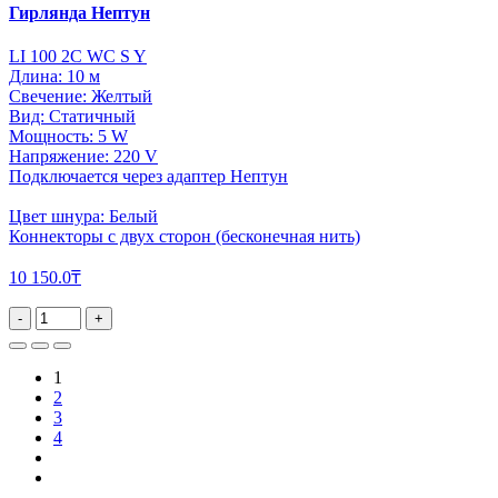
Гирлянда Нептун
LI 100 2C WC S Y
Длина: 10 м
Свечение: Желтый
Вид: Статичный
Мощность: 5 W
Напряжение: 220 V
Подключается через адаптер Нептун
Цвет шнура: Белый
Коннекторы с двух сторон (бесконечная нить)
10 150.0₸
-
+
1
2
3
4