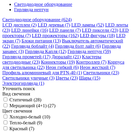
Светодиодное оборудование
Гирлянда нептун
Светодиодное оборудование (624)
LCD дисплеи (2)
LED деревья (7)
LED лампы (52)
LED ленты
(23)
LED линейки (16)
LED панели (7)
LED пиксели (23)
LED
проекторы (7)
LED прожекторы (162)
LED фигуры (18)
LED
экран (7)
Блоки питания (13)
Выключатель автоматический
(22)
Гирлянда боблайт (4)
Гирлянда бэлт лайт (6)
Гирлянда
занавес (3)
Гирлянда Капля (12)
Гирлянда нептун (59)
Гирлянда прометей (17)
Дюралайт (21)
Кластеры
светодиодные (23)
Коннекторы (19)
Контроллер (7)
Корпуса
для светильника (22)
Неон гибкий (6)
Неон жесткий (7)
Профиль алюминиевый для PTN-40 (1)
Светильники (23)
Светильники уличные (3)
Цветы (23)
Шары (15)
Электрогирлянда (1)
Уточнить поиск
Вид свечения
Статичный (28)
Мерцающий (4+1) (27)
Цвет свечения
Холодно-белый (10)
Тепло-белый (9)
Красный (7)