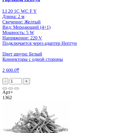
LI 20 1C WC F Y
Длина: 2 м
Свечение: Желтый
Вид: Мерцающий (4+1)
Мощность: 5 W
Напряжение: 220 V
Подключается через адаптер Нептун
Цвет шнура: Белый
Коннекторы с одной стороны
2 600.0₸
-
+
Арт+
1362