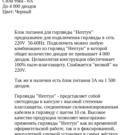
Сила тока - 6А
До 4 000 диодов
Цвет: Черный
Блок питания для гирлянды "Нептун"
предназначен для подключения гирлянды в сеть
220V 50-60Hz. Подключить можно любую
комбинацию из гирлянд "Нептун" в которой
общее количество диодов не превышает 4 000
диодов. Цельнолитая конструкция обеспечивает
100% пыле-влагозащиту. Снабжается "вилкой" на
220V.
Так же в наличии есть блок питания 3А на 1 500
диодов.
Гирлянды "Нептун" - представляет собой
светодиоды в капсуле с высокой степенью
влагозащиты, соединенные силиконизированным
кабелем в гирлянду с шагом 10 см. Высокое
качество продукции позволяет многоразово
применять гирлянды "Нептун" как во временной
оформительской работе, так и в фиксированной,
многолетней уличной установке в самых жёстких