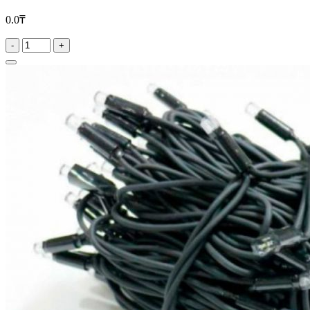
0.0₸
-
+