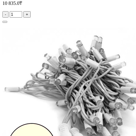
10 835.0₸
-
+