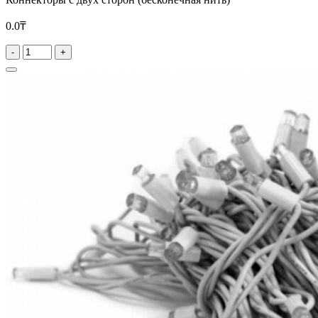
0.0₸
-
+