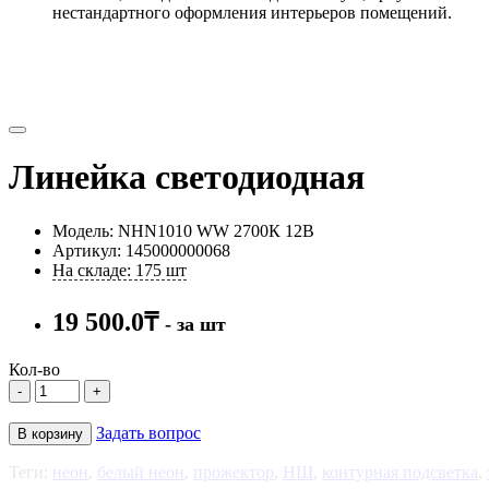
нестандартного оформления интерьеров поме
щений.
Линейка светодиодная
Модель: NHN1010 WW 2700К 12В
Артикул: 145000000068
На складе: 175 шт
19 500.0₸
- за шт
Кол-во
-
+
Задать вопрос
В корзину
Теги:
неон
,
белый неон
,
прожектор
,
НШ
,
контурная подсветка
,