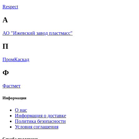
Respect
А
АО "Ижевский завод пластмасс"
П
ПромКаскад
Ф
Фастмет
Информация
О нас
Информация о доставке
Политика безопасности
Условия соглашения
Служба поддержки