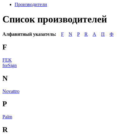
Производители
Список производителей
Алфавитный указатель:
F
N
P
R
А
П
Ф
F
FEK
forSign
N
Novattro
P
Palm
R