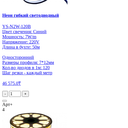
Неон гибкий светодиодный
YS-N2W-120B
Цвет свечения: Синий
Мощность: 7W/m
Напряжение: 220V
Длина в бухте: 50м
Односторонний
Размеры профиля: 7*12мм
Кол-во диодов в 1м: 120
Шаг резки - каждый метр
46 575.0₸
-
+
Арт+
4