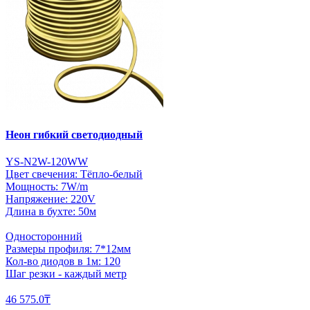
Неон гибкий светодиодный
YS-N2W-120WW
Цвет свечения: Тёпло-белый
Мощность: 7W/m
Напряжение: 220V
Длина в бухте: 50м
Односторонний
Размеры профиля: 7*12мм
Кол-во диодов в 1м: 120
Шаг резки - каждый метр
46 575.0₸