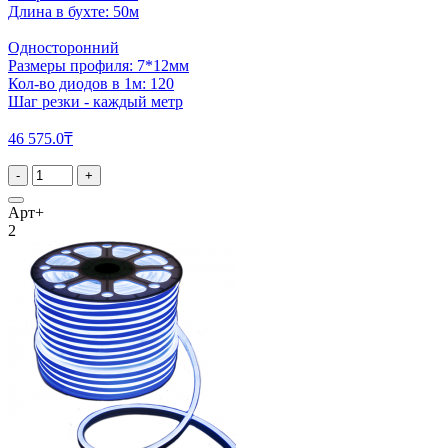
Длина в бухте: 50м
Односторонний
Размеры профиля: 7*12мм
Кол-во диодов в 1м: 120
Шаг резки - каждый метр
46 575.0₸
-
+
Арт+
2