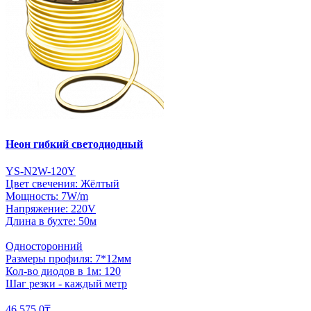
Неон гибкий светодиодный
YS-N2W-120Y
Цвет свечения: Жёлтый
Мощность: 7W/m
Напряжение: 220V
Длина в бухте: 50м
Односторонний
Размеры профиля: 7*12мм
Кол-во диодов в 1м: 120
Шаг резки - каждый метр
46 575.0₸