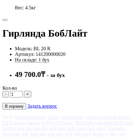
Вес: 4.5кг
Гирлянда БобЛайт
Модель: BL 20 R
Артикул: 141200000020
На складе: 1 бух
49 700.0₸
- за бух
Кол-во
-
+
Задать вопрос
В корзину
Теги:
светодиодный
,
LED
,
освещение
,
светодиодный шнур
,
LED шнур
,
шнур
,
в Нур-Султане
,
Bob light bob-light BobLight
boblite bob lite bob-lite боблайт боб-лайт боб лайт
,
боблайт
,
боблите
,
lait
,
bob-lait
,
bob lait
,
layt
,
bob layt
,
boblayt
,
lite
,
lyte
,